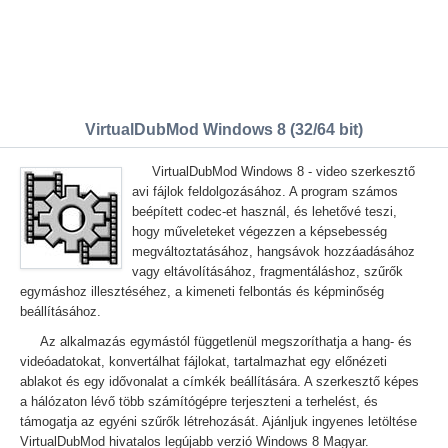
VirtualDubMod Windows 8 (32/64 bit)
VirtualDubMod Windows 8 - video szerkesztő
avi fájlok feldolgozásához. A program számos
beépített codec-et használ, és lehetővé teszi,
hogy műveleteket végezzen a képsebesség
megváltoztatásához, hangsávok hozzáadásához
vagy eltávolításához, fragmentáláshoz, szűrők
egymáshoz illesztéséhez, a kimeneti felbontás és képminőség
beállításához.
Az alkalmazás egymástól függetlenül megszoríthatja a hang- és
videóadatokat, konvertálhat fájlokat, tartalmazhat egy előnézeti
ablakot és egy idővonalat a címkék beállítására. A szerkesztő képes
a hálózaton lévő több számítógépre terjeszteni a terhelést, és
támogatja az egyéni szűrők létrehozását. Ajánljuk ingyenes letöltése
VirtualDubMod hivatalos legújabb verzió Windows 8 Magyar.