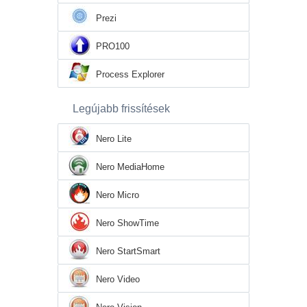
Prezi
PRO100
Process Explorer
Legújabb frissítések
Nero Lite
Nero MediaHome
Nero Micro
Nero ShowTime
Nero StartSmart
Nero Video