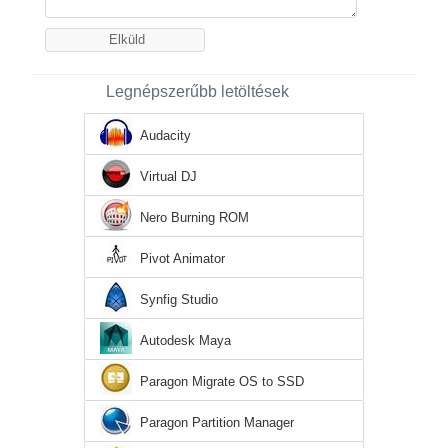
Legnépszerűbb letöltések
Audacity
Virtual DJ
Nero Burning ROM
Pivot Animator
Synfig Studio
Autodesk Maya
Paragon Migrate OS to SSD
Paragon Partition Manager