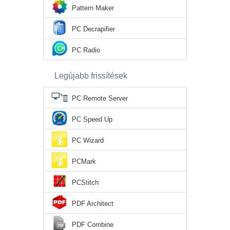
Pattern Maker
PC Decrapifier
PC Radio
Legújabb frissítések
PC Remote Server
PC Speed Up
PC Wizard
PCMark
PCStitch
PDF Architect
PDF Combine