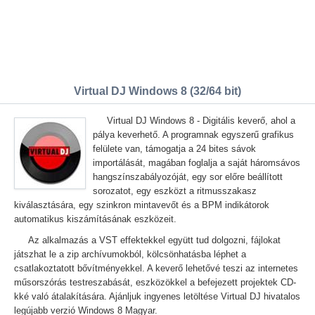
Virtual DJ Windows 8 (32/64 bit)
Virtual DJ Windows 8 - Digitális keverő, ahol a
pálya keverhető. A programnak egyszerű grafikus
felülete van, támogatja a 24 bites sávok
importálását, magában foglalja a saját háromsávos
hangszínszabályozóját, egy sor előre beállított
sorozatot, egy eszközt a ritmusszakasz
kiválasztására, egy szinkron mintavevőt és a BPM indikátorok
automatikus kiszámításának eszközeit.
Az alkalmazás a VST effektekkel együtt tud dolgozni, fájlokat
játszhat le a zip archívumokból, kölcsönhatásba léphet a
csatlakoztatott bővítményekkel. A keverő lehetővé teszi az internetes
műsorszórás testreszabását, eszközökkel a befejezett projektek CD-
kké való átalakítására. Ajánljuk ingyenes letöltése Virtual DJ hivatalos
legújabb verzió Windows 8 Magyar.