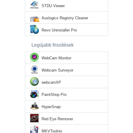
STDU Viewer
Auslogics Registry Cleaner
Revo Uninstaller Pro
Legújabb frissítések
WebCam Monitor
Webcam Surveyor
webcamXP
PaintShop Pro
HyperSnap
Red Eye Remover
MKVToolnix