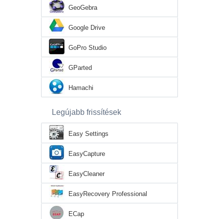
GeoGebra
Google Drive
GoPro Studio
GParted
Hamachi
Legújabb frissítések
Easy Settings
EasyCapture
EasyCleaner
EasyRecovery Professional
ECap