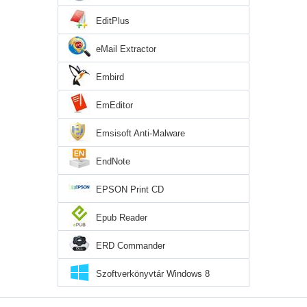
EditPlus
eMail Extractor
Embird
EmEditor
Emsisoft Anti-Malware
EndNote
EPSON Print CD
Epub Reader
ERD Commander
Szoftverkönyvtár Windows 8