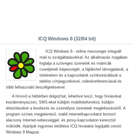
ICQ Windows 8 (32/64 bit)
ICQ Windows 8 - online messenger integrált
mail.ru szolgáltatásokkal. Az alkalmazás magában
foglalja a szöveges üzenetek és matricák
cseréjének képességét, a fájlátvitel támogatását, a
történelem és a kapcsolatok szinkronizálását a
telefon címjegyzékével, videokonferenciával és
több felhasználó beszélgetéseivel.
A hírvivő a háttérben dolgozhat, lehetővé teszi, hogy hívásokat
kezdeményezzen, SMS-eket küldjön mobiltelefonokra, küldjön
értesítéseket a levelezés és személyes üzenetek megérkezéséről. A
program színes megjelenésű, stabil internetkapcsolatot biztosít
alacsony Internet-sebességgel, és proxy-kapcsolaton keresztül
működik. Ajánljuk ingyenes letöltése ICQ hivatalos legújabb verzió
Windows 8 Magyar.