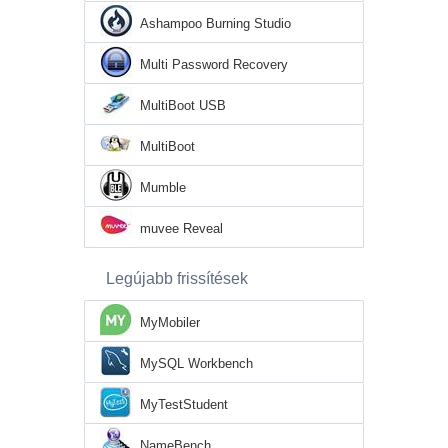
Ashampoo Burning Studio
Multi Password Recovery
MultiBoot USB
MultiBoot
Mumble
muvee Reveal
Legújabb frissítések
MyMobiler
MySQL Workbench
MyTestStudent
NameBench