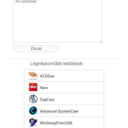
Legnépszerűbb letöltések
ACDSee
Nero
SopCast
Advanced SystemCare
WinSetupFromUSB