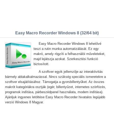
Easy Macro Recorder Windows 8 (32/64 bit)
Easy Macro Recorder Windows 8 lehetővé
teszi a rutin munka automatizálását. Ez egy
makró, amely rögzíti a felhasználói műveleteket,
majd lejátszja azokat. Szerkesztési funkció
biztosított.
A szoftver egyik jellemzője az interaktivitás
bármely ablakalkalmazással. Nincs szükség speciális ismeretekre a
szoftver elsajátításához. Támogatja a gyorsbillentyűket. Az összes
makrót kategóriákra osztják (egér, billentyűzet, internetes szörfözés,
programok indítása, párbeszédpanel használata, modem indítása).
Ajánljuk ingyenes letöltése Easy Macro Recorder hivatalos legújabb
verzió Windows 8 Magyar.