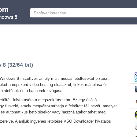
 (32/64 bit)
ndows 8 - szoftver, amely multimédiás letöltéseket biztosít.
eleket a népszerű videó hosting oldalakról, linkek másolása és
a hirdetések és a bannerek levágása.
etöltés folytatására a megszakítás után. Ez egy önálló
 funkció, amely megváltoztathatja a feltöltött fájl nevét, amelyet
ezés automatikus betöltésekor vagy használatakor tehet meg.
lszerelve. Ajánljuk ingyenes letöltése VSO Downloader hivatalos