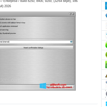
 Enterprise / build 8250, 8400, 9200, (32/64 bitjét), x86
ll) 2026