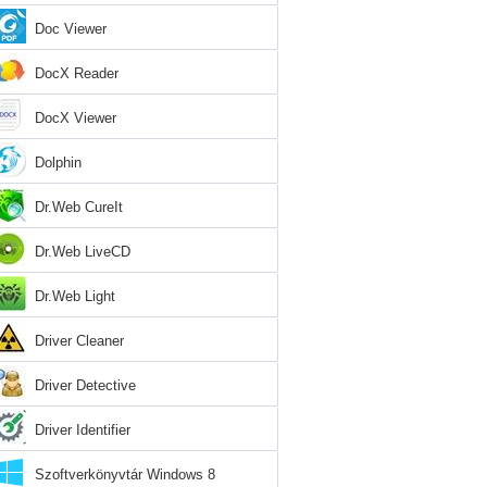
Doc Viewer
DocX Reader
DocX Viewer
Dolphin
Dr.Web CureIt
Dr.Web LiveCD
Dr.Web Light
Driver Cleaner
Driver Detective
Driver Identifier
Szoftverkönyvtár Windows 8