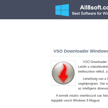
VSO Downloader Windows 8
VSO Downloader Wi
Letölti a videofelvét
beillesztése nélkül, 
Lehetőség van a l
segédprogram. Van egy
az intelligens átnev
A termék intuitív interfésszel van fe
legújabb verzió Windows 8 Magyar.