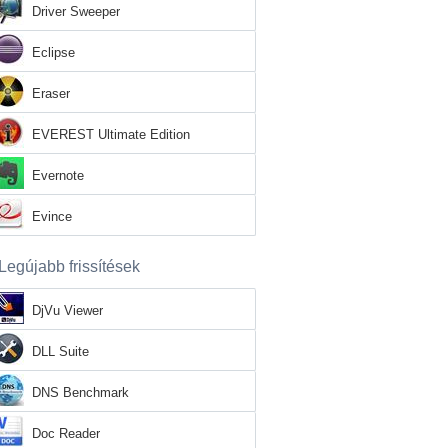
Driver Sweeper
Eclipse
Eraser
EVEREST Ultimate Edition
Evernote
Evince
Legújabb frissítések
DjVu Viewer
DLL Suite
DNS Benchmark
Doc Reader