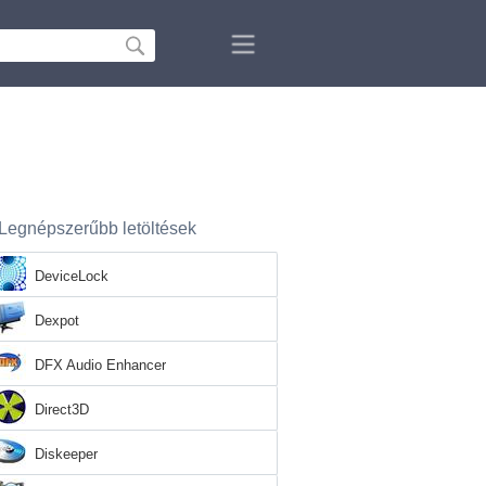
Legnépszerűbb letöltések
DeviceLock
Dexpot
DFX Audio Enhancer
Direct3D
Diskeeper