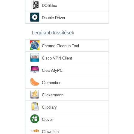
DOSBox
Double Driver
Legújabb frissítések
Chrome Cleanup Tool
Cisco VPN Client
CleanMyPC
Clementine
Clickermann
Clipdiary
Clover
Clownfish