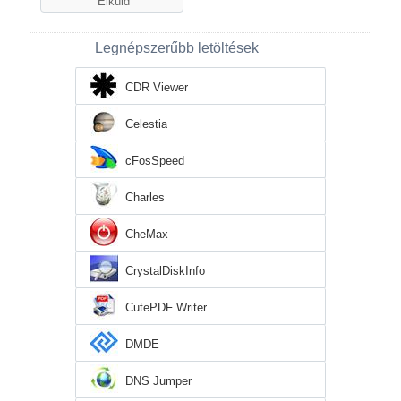
Legnépszerűbb letöltések
CDR Viewer
Celestia
cFosSpeed
Charles
CheMax
CrystalDiskInfo
CutePDF Writer
DMDE
DNS Jumper