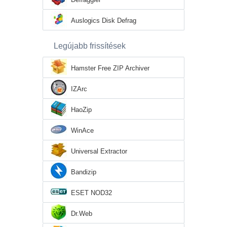
Auslogics Disk Defrag
Legújabb frissítések
Hamster Free ZIP Archiver
IZArc
HaoZip
WinAce
Universal Extractor
Bandizip
ESET NOD32
Dr.Web