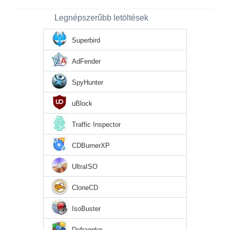
Legnépszerűbb letöltések
Superbird
AdFender
SpyHunter
uBlock
Traffic Inspector
CDBurnerXP
UltraISO
CloneCD
IsoBuster
Defraggler