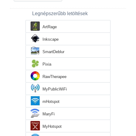
Legnépszerűbb letöltések
ArtRage
Inkscape
SmartDeblur
Pixia
RawTherapee
MyPublicWiFi
mHotspot
MaryFi
MyHotspot