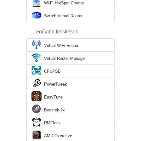
Wi-Fi HotSpot Creator
Switch Virtual Router
Legújabb frissítések
Virtual WiFi Router
Virtual Router Manager
CPUFSB
PowerTweak
EasyTune
Boostek-9x
RMClock
AMD Overdrive