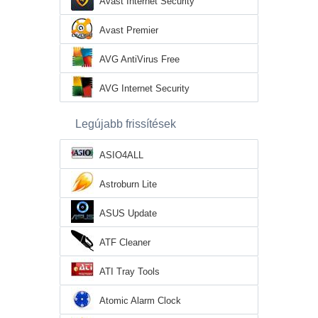
Avast Internet Security
Avast Premier
AVG AntiVirus Free
AVG Internet Security
Legújabb frissítések
ASIO4ALL
Astroburn Lite
ASUS Update
ATF Cleaner
ATI Tray Tools
Atomic Alarm Clock