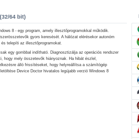
32/64 bit)
ndows 8 - egy program, amely illesztőprogramokkal működik.
dszerösszetevők gyors keresését. A hálózat elérésekor autonóm
és telepíti az illesztőprogramokat.
ak egy gombbal indítható. Diagnosztizálja az operációs rendszer
ti, hogy mely összetevők hiányoznak. Ha hibát észlel,
elkezésre álló frissítéseket, hogy helyreállítsa a számítógép
letöltése Device Doctor hivatalos legújabb verzió Windows 8