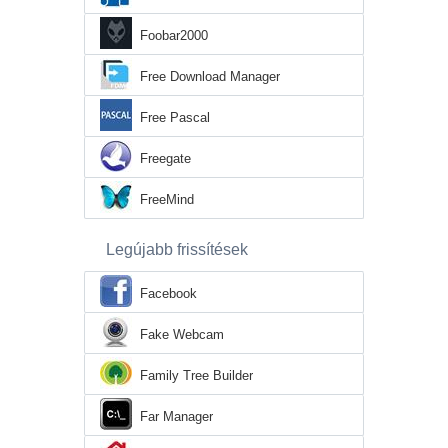
Foobar2000
Free Download Manager
Free Pascal
Freegate
FreeMind
Legújabb frissítések
Facebook
Fake Webcam
Family Tree Builder
Far Manager