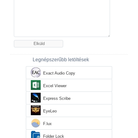
Legnépszerűbb letöltések
Exact Audio Copy
Excel Viewer
Express Scribe
EyeLeo
F.lux
Folder Lock