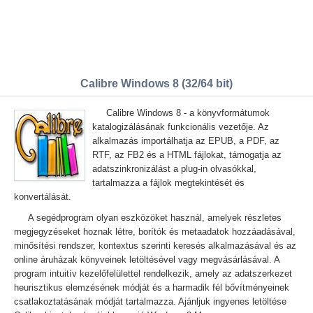
Calibre Windows 8 (32/64 bit)
Calibre Windows 8 - a könyvformátumok
katalogizálásának funkcionális vezetője. Az
alkalmazás importálhatja az EPUB, a PDF, az
RTF, az FB2 és a HTML fájlokat, támogatja az
adatszinkronizálást a plug-in olvasókkal,
tartalmazza a fájlok megtekintését és
konvertálását.
A segédprogram olyan eszközöket használ, amelyek részletes
megjegyzéseket hoznak létre, borítók és metaadatok hozzáadásával,
minősítési rendszer, kontextus szerinti keresés alkalmazásával és az
online áruházak könyveinek letöltésével vagy megvásárlásával. A
program intuitív kezelőfelülettel rendelkezik, amely az adatszerkezet
heurisztikus elemzésének módját és a harmadik fél bővítményeinek
csatlakoztatásának módját tartalmazza. Ajánljuk ingyenes letöltése