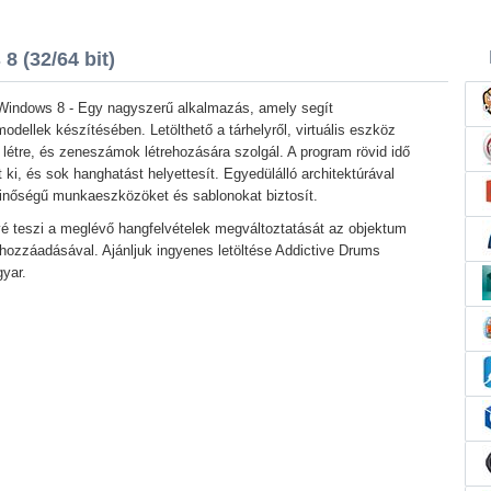
 (32/64 bit)
Windows 8 - Egy nagyszerű alkalmazás, amely segít
odellek készítésében. Letölthető a tárhelyről, virtuális eszköz
 létre, és zeneszámok létrehozására szolgál. A program rövid idő
t ki, és sok hanghatást helyettesít. Egyedülálló architektúrával
minőségű munkaeszközöket és sablonokat biztosít.
é teszi a meglévő hangfelvételek megváltoztatását az objektum
hozzáadásával. Ajánljuk ingyenes letöltése Addictive Drums
yar.