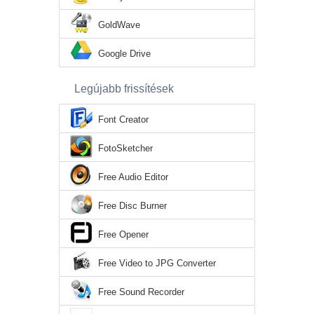
GoldWave
Google Drive
Legújabb frissítések
Font Creator
FotoSketcher
Free Audio Editor
Free Disc Burner
Free Opener
Free Video to JPG Converter
Free Sound Recorder