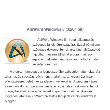
AbiWord Windows 8 (32/64 bit)
AbiWord Windows 8 - Irodai alkalmazás
szöveges fájlok létrehozására. Ezzel bármilyen
szöveges dokumentumot, grafikus táblázatokat
rajzolhat, készen állhat. A programnak egy
egyszerű felülete van, hasonlóan a többi irodai
segédprogramhoz.
A program támogatja a legnépszerűbb szövegformátumokat. Az
alkalmazás speciális bővítményt tartalmaz a helyesírási hibák
ellenőrzésére, beleértve az idegen nyelveket is. A program képes
szinkronizálni az operációs rendszerrel, amelyet a dokumentumok
megnyitásához szokásos segédprogramként definiál. Ajánljuk
ingyenes letöltése AbiWord hivatalos legújabb verzió Windows 8
Magyar.