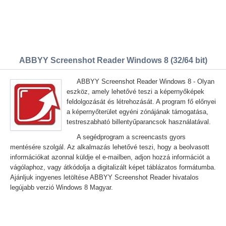
ABBYY Screenshot Reader Windows 8 (32/64 bit)
ABBYY Screenshot Reader Windows 8 - Olyan
eszköz, amely lehetővé teszi a képernyőképek
feldolgozását és létrehozását. A program fő előnyei
a képernyőterület egyéni zónájának támogatása,
testreszabható billentyűparancsok használatával.
A segédprogram a screencasts gyors
mentésére szolgál. Az alkalmazás lehetővé teszi, hogy a beolvasott
információkat azonnal küldje el e-mailben, adjon hozzá információt a
vágólaphoz, vagy átkódolja a digitalizált képet táblázatos formátumba.
Ajánljuk ingyenes letöltése ABBYY Screenshot Reader hivatalos
legújabb verzió Windows 8 Magyar.